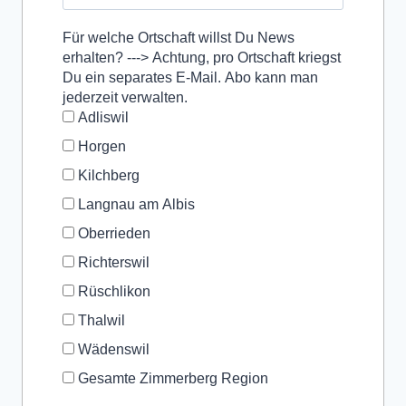
Für welche Ortschaft willst Du News
erhalten? ---> Achtung, pro Ortschaft kriegst
Du ein separates E-Mail. Abo kann man
jederzeit verwalten.
Adliswil
Horgen
Kilchberg
Langnau am Albis
Oberrieden
Richterswil
Rüschlikon
Thalwil
Wädenswil
Gesamte Zimmerberg Region