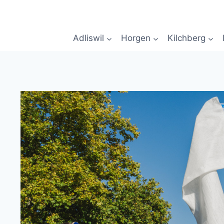
Zum
Inhalt
springen
Adliswil
Horgen
Kilchberg