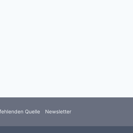
Bülach: Töfffahrer bei
Selbstunfall verletzt
11. März 2025
fehlenden Quelle
Newsletter