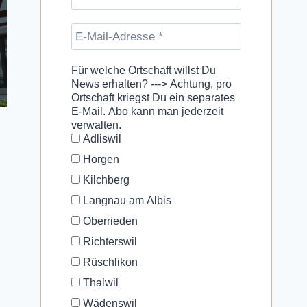
Für welche Ortschaft willst Du
News erhalten? ---> Achtung, pro
Ortschaft kriegst Du ein separates
E-Mail. Abo kann man jederzeit
verwalten.
Adliswil
Horgen
Kilchberg
Langnau am Albis
Oberrieden
Richterswil
Rüschlikon
Thalwil
Wädenswil