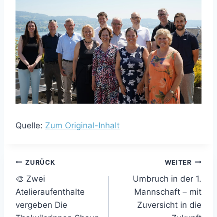
Quelle:
Zum Original-Inhalt
Beitragsnavigation
ZURÜCK
WEITER
🎨 Zwei
Umbruch in der 1.
Atelieraufenthalte
Mannschaft – mit
vergeben Die
Zuversicht in die