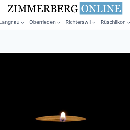
Langnau
Oberrieden
Richterswil
Rüschlikon