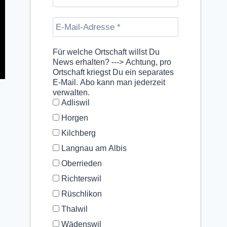
Für welche Ortschaft willst Du
News erhalten? ---> Achtung, pro
Ortschaft kriegst Du ein separates
E-Mail. Abo kann man jederzeit
verwalten.
Adliswil
Horgen
Kilchberg
Langnau am Albis
Oberrieden
Richterswil
Rüschlikon
Thalwil
Wädenswil