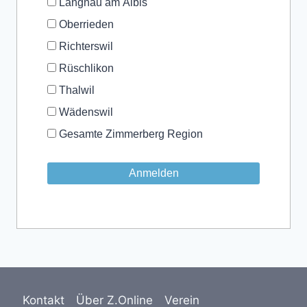
Langnau am Albis
Oberrieden
Richterswil
Rüschlikon
Thalwil
Wädenswil
Gesamte Zimmerberg Region
Kontakt
Über Z.Online
Verein