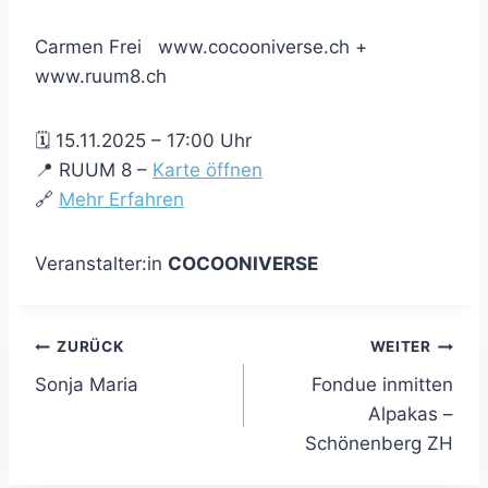
Carmen Frei www.cocooniverse.ch +
www.ruum8.ch
🗓 15.11.2025 – 17:00 Uhr
📍 RUUM 8 –
Karte öffnen
🔗
Mehr Erfahren
Veranstalter:in
COCOONIVERSE
Beitragsnavigation
ZURÜCK
WEITER
Sonja Maria
Fondue inmitten
Alpakas –
Schönenberg ZH