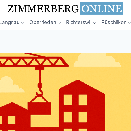
Langnau
Oberrieden
Richterswil
Rüschlikon