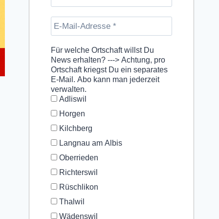
Für welche Ortschaft willst Du
News erhalten? ---> Achtung, pro
Ortschaft kriegst Du ein separates
E-Mail. Abo kann man jederzeit
verwalten.
Adliswil
Horgen
Kilchberg
Langnau am Albis
Oberrieden
Richterswil
Rüschlikon
Thalwil
Wädenswil