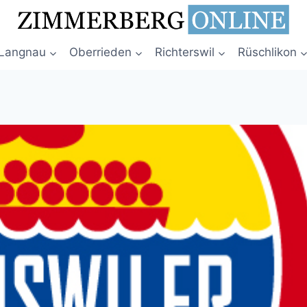
Langnau
Oberrieden
Richterswil
Rüschlikon