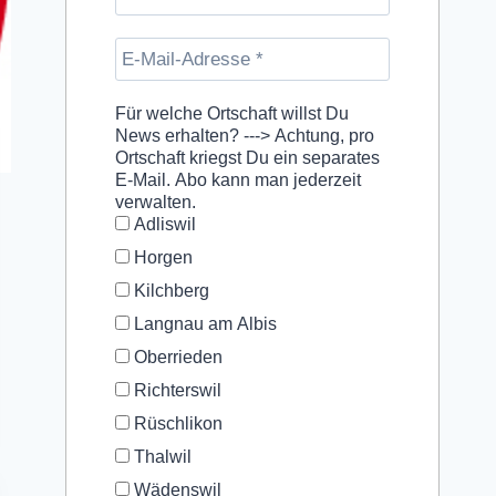
Für welche Ortschaft willst Du
News erhalten? ---> Achtung, pro
Ortschaft kriegst Du ein separates
E-Mail. Abo kann man jederzeit
verwalten.
Adliswil
Horgen
Kilchberg
Langnau am Albis
Oberrieden
Richterswil
Rüschlikon
Thalwil
Wädenswil