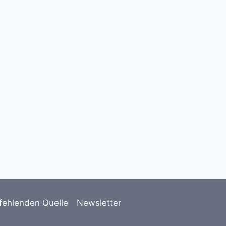
🚺 Frauenabend in der
Stadtbibliothek 🚺 Wir schenken
al …
4. März 2025
fehlenden Quelle
Newsletter