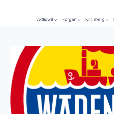
Zum
Inhalt
springen
Adliswil
Horgen
Kilchberg