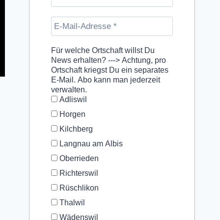
Für welche Ortschaft willst Du
News erhalten? ---> Achtung, pro
Ortschaft kriegst Du ein separates
E-Mail. Abo kann man jederzeit
verwalten.
Adliswil
Horgen
Kilchberg
Langnau am Albis
Oberrieden
Richterswil
Rüschlikon
Thalwil
Wädenswil