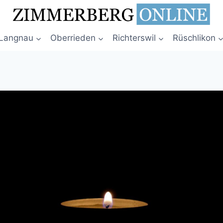
Langnau
Oberrieden
Richterswil
Rüschlikon