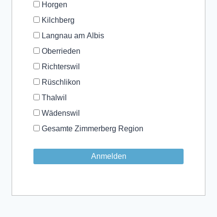
Horgen
Kilchberg
Langnau am Albis
Oberrieden
Richterswil
Rüschlikon
Thalwil
Wädenswil
Gesamte Zimmerberg Region