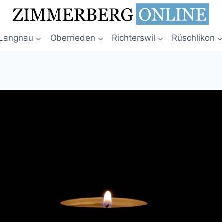
Langnau
Oberrieden
Richterswil
Rüschlikon