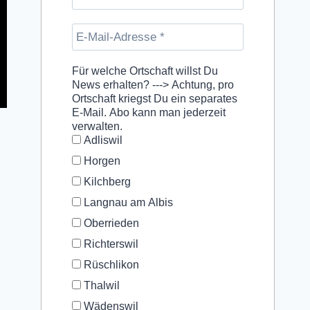
Für welche Ortschaft willst Du
News erhalten? ---> Achtung, pro
Ortschaft kriegst Du ein separates
E-Mail. Abo kann man jederzeit
verwalten.
Adliswil
Horgen
Kilchberg
Langnau am Albis
Oberrieden
Richterswil
Rüschlikon
Thalwil
Wädenswil