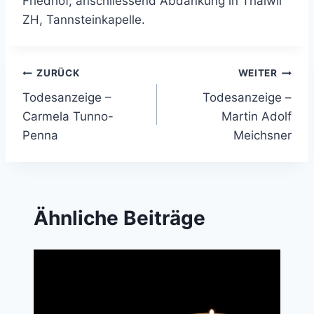
Friedhof, anschliessend Abdankung in Thalwil
ZH, Tannsteinkapelle.
Beitragsnavigation
ZURÜCK
WEITER
Todesanzeige –
Todesanzeige –
Carmela Tunno-
Martin Adolf
Penna
Meichsner
Ähnliche Beiträge