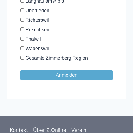
Langnau am Albis
Oberrieden
Richterswil
Rüschlikon
Thalwil
Wädenswil
Gesamte Zimmerberg Region
Kontakt
Über Z.Online
Verein