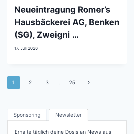
Neueintragung Romer’s
Hausbäckerei AG, Benken
(SG), Zweigni …
17. Juli 2026
Seitennavigation
Nächste
1
2
3
…
25
Seite
Sponsoring
Newsletter
Erhalte täglich deine Dosis an News aus