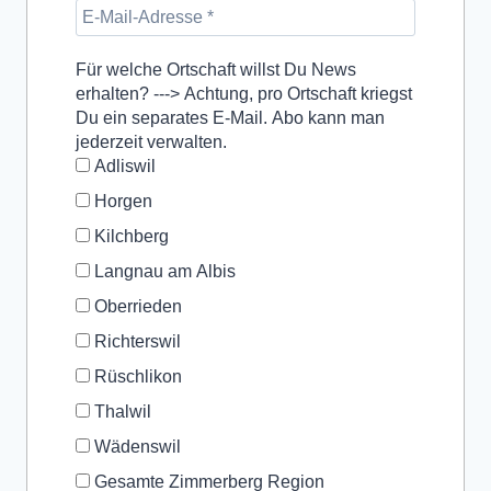
Für welche Ortschaft willst Du News
erhalten? ---> Achtung, pro Ortschaft kriegst
Du ein separates E-Mail. Abo kann man
jederzeit verwalten.
Adliswil
Horgen
Kilchberg
Langnau am Albis
Oberrieden
Richterswil
Rüschlikon
Thalwil
Wädenswil
Gesamte Zimmerberg Region