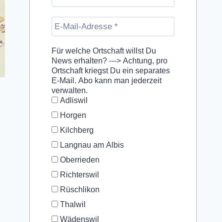
Für welche Ortschaft willst Du
News erhalten? ---> Achtung, pro
Ortschaft kriegst Du ein separates
E-Mail. Abo kann man jederzeit
verwalten.
Adliswil
Horgen
Kilchberg
Langnau am Albis
Oberrieden
Richterswil
Rüschlikon
Thalwil
Wädenswil