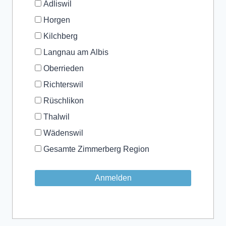
Adliswil
Horgen
Kilchberg
Langnau am Albis
Oberrieden
Richterswil
Rüschlikon
Thalwil
Wädenswil
Gesamte Zimmerberg Region