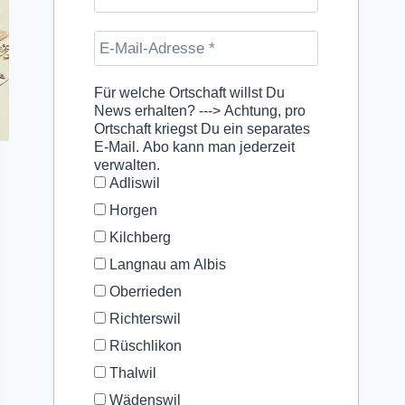
Für welche Ortschaft willst Du
News erhalten? ---> Achtung, pro
Ortschaft kriegst Du ein separates
E-Mail. Abo kann man jederzeit
verwalten.
Adliswil
Horgen
Kilchberg
Langnau am Albis
Oberrieden
Richterswil
Rüschlikon
Thalwil
Wädenswil