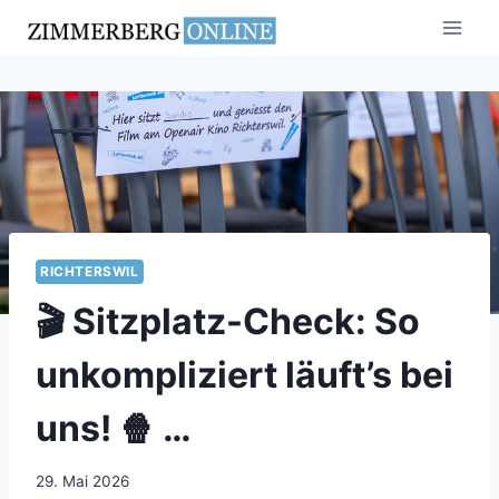
Zum
Inhalt
springen
RICHTERSWIL
🎬 Sitzplatz-Check: So
unkompliziert läuft’s bei
uns! 🍿 …
29. Mai 2026