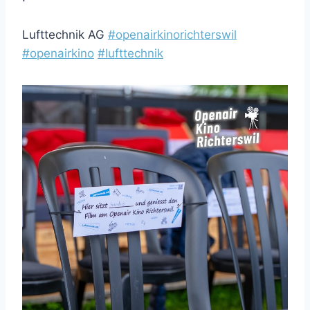
Lufttechnik AG
#openairkinorichterswil
#openairkino
#lufttechnik