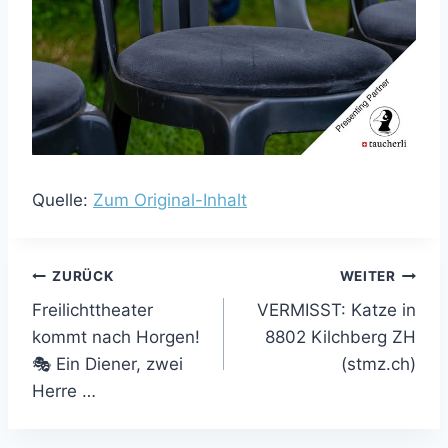
Quelle:
Zum Original-Inhalt
Beitragsnavigation
ZURÜCK
WEITER
Freilichttheater
VERMISST: Katze in
kommt nach Horgen!
8802 Kilchberg ZH
🎭 Ein Diener, zwei
(stmz.ch)
Herre …