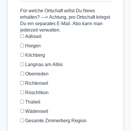
Für welche Ortschaft willst Du News
erhalten? ---> Achtung, pro Ortschaft kriegst
Du ein separates E-Mail. Abo kann man
jederzeit verwalten.
Adliswil
Horgen
Kilchberg
Langnau am Albis
Oberrieden
Richterswil
Rüschlikon
Thalwil
Wädenswil
Gesamte Zimmerberg Region