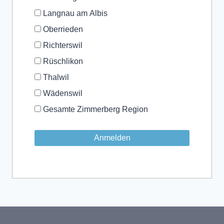
Langnau am Albis
Oberrieden
Richterswil
Rüschlikon
Thalwil
Wädenswil
Gesamte Zimmerberg Region