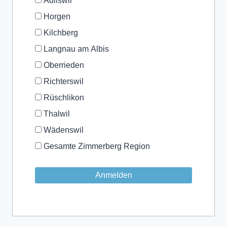
Adliswil
Horgen
Kilchberg
Langnau am Albis
Oberrieden
Richterswil
Rüschlikon
Thalwil
Wädenswil
Gesamte Zimmerberg Region