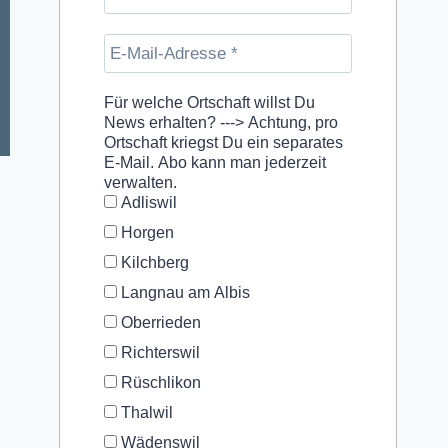
Für welche Ortschaft willst Du
News erhalten? ---> Achtung, pro
Ortschaft kriegst Du ein separates
E-Mail. Abo kann man jederzeit
verwalten.
Adliswil
Horgen
Kilchberg
Langnau am Albis
Oberrieden
Richterswil
Rüschlikon
Thalwil
Wädenswil