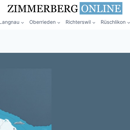
Langnau
Oberrieden
Richterswil
Rüschlikon