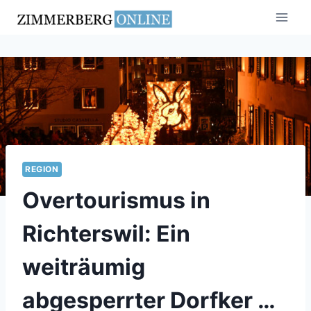
Zum
Inhalt
springen
REGION
Overtourismus in
Richterswil: Ein
weiträumig
abgesperrter Dorfker …