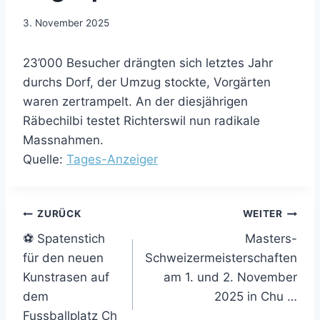
3. November 2025
23’000 Besucher drängten sich letztes Jahr
durchs Dorf, der Umzug stockte, Vorgärten
waren zertrampelt. An der diesjährigen
Räbechilbi testet Richterswil nun radikale
Massnahmen.
Quelle:
Tages-Anzeiger
Beitragsnavigation
ZURÜCK
WEITER
⚽ Spatenstich
Masters-
für den neuen
Schweizermeisterschaften
Kunstrasen auf
am 1. und 2. November
dem
2025 in Chu …
Fussballplatz Ch