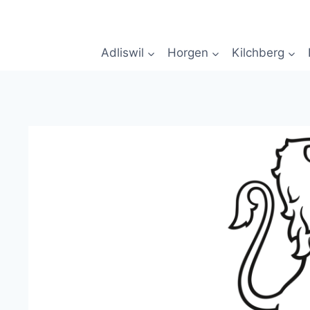
Zum
Inhalt
springen
Adliswil
Horgen
Kilchberg