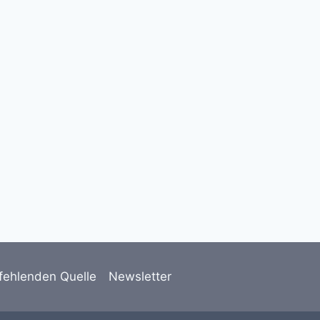
2025: An diesen beiden
Sonntagen dürf …
11. Dezember 2025
fehlenden Quelle
Newsletter