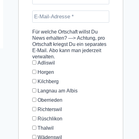
Für welche Ortschaft willst Du
News erhalten? ---> Achtung, pro
Ortschaft kriegst Du ein separates
E-Mail. Abo kann man jederzeit
verwalten.
Adliswil
Horgen
Kilchberg
Langnau am Albis
Oberrieden
Richterswil
Rüschlikon
Thalwil
Wädenswil