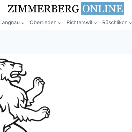
Langnau
Oberrieden
Richterswil
Rüschlikon