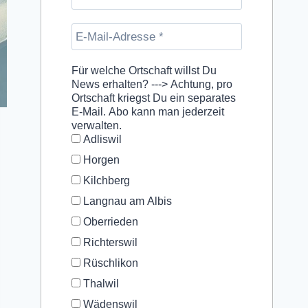
Für welche Ortschaft willst Du
News erhalten? ---> Achtung, pro
Ortschaft kriegst Du ein separates
E-Mail. Abo kann man jederzeit
verwalten.
Adliswil
Horgen
Kilchberg
Langnau am Albis
Oberrieden
Richterswil
Rüschlikon
Thalwil
Wädenswil