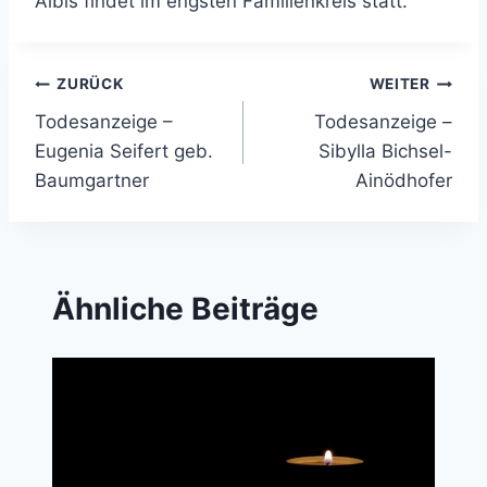
Albis findet im engsten Familienkreis statt.
Beitragsnavigation
ZURÜCK
WEITER
Todesanzeige –
Todesanzeige –
Eugenia Seifert geb.
Sibylla Bichsel-
Baumgartner
Ainödhofer
Ähnliche Beiträge