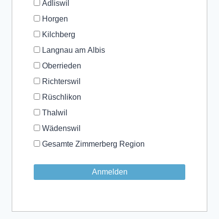
Adliswil
Horgen
Kilchberg
Langnau am Albis
Oberrieden
Richterswil
Rüschlikon
Thalwil
Wädenswil
Gesamte Zimmerberg Region