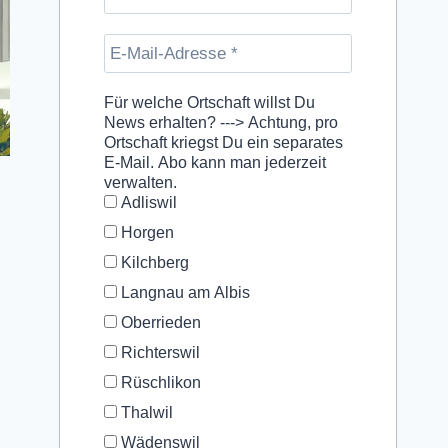
Für welche Ortschaft willst Du
News erhalten? ---> Achtung, pro
Ortschaft kriegst Du ein separates
E-Mail. Abo kann man jederzeit
verwalten.
Adliswil
Horgen
Kilchberg
Langnau am Albis
Oberrieden
Richterswil
Rüschlikon
Thalwil
Wädenswil