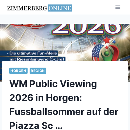
Zum
Inhalt
springen
HORGEN
REGION
WM Public Viewing
2026 in Horgen:
Fussballsommer auf der
Piazza Sc …