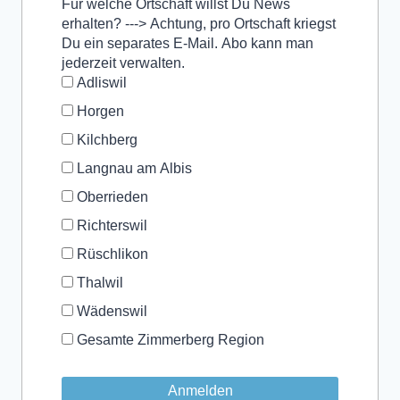
Für welche Ortschaft willst Du News
erhalten? ---> Achtung, pro Ortschaft kriegst
Du ein separates E-Mail. Abo kann man
jederzeit verwalten.
Adliswil
Horgen
Kilchberg
Langnau am Albis
Oberrieden
Richterswil
Rüschlikon
Thalwil
Wädenswil
Gesamte Zimmerberg Region