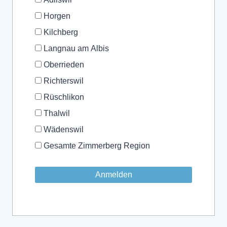
Horgen
Kilchberg
Langnau am Albis
Oberrieden
Richterswil
Rüschlikon
Thalwil
Wädenswil
Gesamte Zimmerberg Region