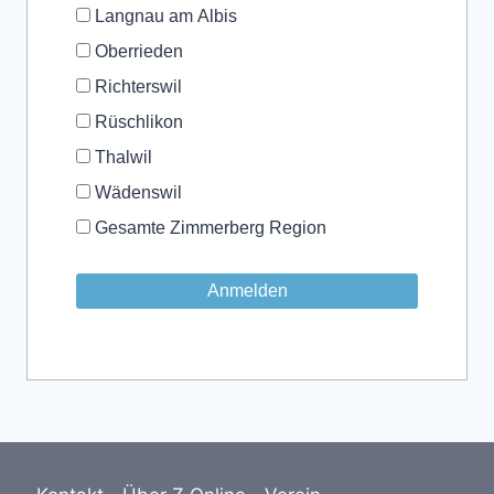
Langnau am Albis
Oberrieden
Richterswil
Rüschlikon
Thalwil
Wädenswil
Gesamte Zimmerberg Region