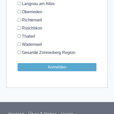
Langnau am Albis
Oberrieden
Richterswil
Rüschlikon
Thalwil
Wädenswil
Gesamte Zimmerberg Region