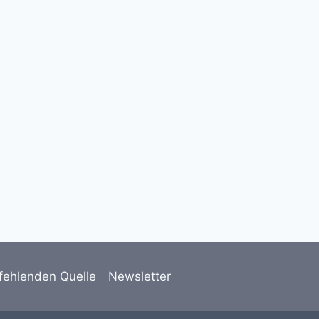
Neueintragung meet AI,
Rüschlikon
24. Juni 2025
fehlenden Quelle
Newsletter