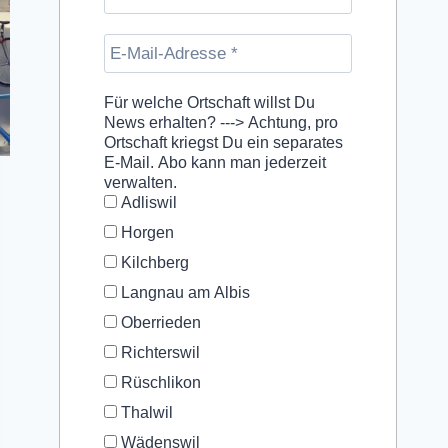
Für welche Ortschaft willst Du
News erhalten? ---> Achtung, pro
Ortschaft kriegst Du ein separates
E-Mail. Abo kann man jederzeit
verwalten.
Adliswil
Horgen
Kilchberg
Langnau am Albis
Oberrieden
Richterswil
Rüschlikon
Thalwil
Wädenswil